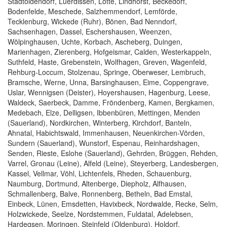
Stadtoldendorf, Lüerdissen, Lotte, Lindhorst, Beckedorf,
Bodenfelde, Meschede, Salzhemmendorf, Lemförde,
Tecklenburg, Wickede (Ruhr), Bönen, Bad Nenndorf,
Sachsenhagen, Dassel, Eschershausen, Weenzen,
Wölpinghausen, Uchte, Korbach, Ascheberg, Duingen,
Marienhagen, Zierenberg, Hofgeismar, Calden, Westerkappeln,
Suthfeld, Haste, Grebenstein, Wolfhagen, Greven, Wagenfeld,
Rehburg-Loccum, Stolzenau, Springe, Oberweser, Lembruch,
Bramsche, Werne, Unna, Barsinghausen, Eime, Coppengrave,
Uslar, Wennigsen (Deister), Hoyershausen, Hagenburg, Leese,
Waldeck, Saerbeck, Damme, Fröndenberg, Kamen, Bergkamen,
Medebach, Elze, Delligsen, Ibbenbüren, Mettingen, Menden
(Sauerland), Nordkirchen, Winterberg, Kirchdorf, Banteln,
Ahnatal, Habichtswald, Immenhausen, Neuenkirchen-Vörden,
Sundern (Sauerland), Wunstorf, Espenau, Reinhardshagen,
Senden, Rieste, Eslohe (Sauerland), Gehrden, Brüggen, Rehden,
Varrel, Gronau (Leine), Alfeld (Leine), Steyerberg, Landesbergen,
Kassel, Vellmar, Vöhl, Lichtenfels, Rheden, Schauenburg,
Naumburg, Dortmund, Altenberge, Diepholz, Alfhausen,
Schmallenberg, Balve, Ronnenberg, Betheln, Bad Emstal,
Einbeck, Lünen, Emsdetten, Havixbeck, Nordwalde, Recke, Selm,
Holzwickede, Seelze, Nordstemmen, Fuldatal, Adelebsen,
Hardegsen, Moringen, Steinfeld (Oldenburg), Holdorf,