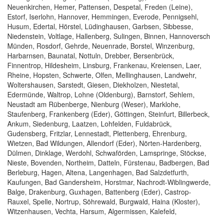
Neuenkirchen, Hemer, Pattensen, Despetal, Freden (Leine),
Estorf, Iserlohn, Hannover, Hemmingen, Everode, Pennigsehl,
Husum, Edertal, Hörstel, Lüdinghausen, Garbsen, Sibbesse,
Niedenstein, Voltlage, Hallenberg, Sulingen, Binnen, Hannoversch
Münden, Rosdorf, Gehrde, Neuenrade, Borstel, Winzenburg,
Harbarnsen, Baunatal, Nottuln, Drebber, Bersenbrück,
Finnentrop, Hildesheim, Linsburg, Frankenau, Kreiensen, Laer,
Rheine, Hopsten, Schwerte, Olfen, Mellinghausen, Landwehr,
Woltershausen, Sarstedt, Giesen, Diekholzen, Niestetal,
Edermünde, Waltrop, Lohne (Oldenburg), Barnstorf, Sehlem,
Neustadt am Rübenberge, Nienburg (Weser), Marklohe,
Staufenberg, Frankenberg (Eder), Göttingen, Steinfurt, Billerbeck,
Ankum, Siedenburg, Laatzen, Lohfelden, Fuldabrück,
Gudensberg, Fritzlar, Lennestadt, Plettenberg, Ehrenburg,
Wietzen, Bad Wildungen, Allendorf (Eder), Nörten-Hardenberg,
Dülmen, Dinklage, Werdohl, Schwaförden, Lamspringe, Stöckse,
Nieste, Bovenden, Northeim, Datteln, Fürstenau, Badbergen, Bad
Berleburg, Hagen, Altena, Langenhagen, Bad Salzdetfurth,
Kaufungen, Bad Gandersheim, Horstmar, Nachrodt-Wiblingwerde,
Balge, Drakenburg, Guxhagen, Battenberg (Eder), Castrop-
Rauxel, Spelle, Nortrup, Söhrewald, Burgwald, Haina (Kloster),
Witzenhausen, Vechta, Harsum, Algermissen, Kalefeld,