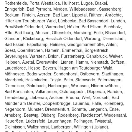
Rothenfelde, Porta Westfalica, Hüllhorst, Lügde, Brakel,
Ennigerloh, Bad Pyrmont, Minden, Willebadessen, Sassenberg,
Beckum, Rinteln, Aerzen, Bad Laer, Lippetal, Rüthen, Anröchte,
Hilter am Teutoburger Wald, Lübbecke, Bad Sassendorf, Luhden,
Preußisch Oldendorf, Warendorf, Höxter, Bad Eilsen, Buchholz,
Hille, Bad Iburg, Ahnsen, Ottenstein, Marsberg, Polle, Bissendorf,
Glandorf, Bückeburg, Hessisch Oldendorf, Warburg, Diemelstadt,
Bad Essen, Espelkamp, Heinsen, Georgsmarienhütte, Ahlen,
Soest, Obernkirchen, Hameln, Emmerthal, Borgentreich,
Beverungen, Warstein, Brilon, Fürstenberg, Osnabrück, Welver,
Helpsen, Auetal, Everswinkel, Lienen, Hamm, Nienstädt, Boffzen,
Lauenförde, Hespe, Bevern, Hagen am Teutoburger Wald,
Möhnesee, Bodenwerder, Sendenhorst, Ostbevern, Stadthagen,
Meerbeck, Holzminden, Telgte, Belm, Stemwede, Petershagen,
Diemelsee, Golmbach, Hasbergen, Warmsen, Niedernwöhren,
Bad Karlshafen, Volkmarsen, Ostercappeln, Diepenau, Rahden,
Trendelburg, Liebenau, Arolsen, Breuna, Werl, Nordsehl, Bad
Münder am Deister, Coppenbrügge, Lauenau, Halle, Holenberg,
Negenborn, Münster, Drensteinfurt, Bohmte, Lengerich, Ense,
Arnsberg, Bestwig, Olsberg, Rodenberg, Raddestorf, Wiedensahl,
Heuerßen, Lüdersfeld, Lauenhagen, Pollhagen, Twistetal,
Dielmissen, Wallenhorst, Ladbergen, Willingen (Upland),