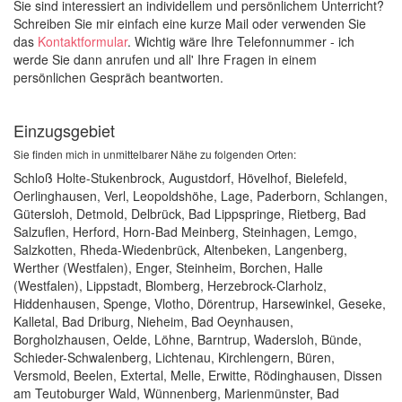
Sie sind interessiert an individellem und persönlichem Unterricht?
Schreiben Sie mir einfach eine kurze Mail oder verwenden Sie
das
Kontaktformular
. Wichtig wäre Ihre Telefonnummer - ich
werde Sie dann anrufen und all' Ihre Fragen in einem
persönlichen Gespräch beantworten.
Einzugsgebiet
Sie finden mich in unmittelbarer Nähe zu folgenden Orten:
Schloß Holte-Stukenbrock, Augustdorf, Hövelhof, Bielefeld,
Oerlinghausen, Verl, Leopoldshöhe, Lage, Paderborn, Schlangen,
Gütersloh, Detmold, Delbrück, Bad Lippspringe, Rietberg, Bad
Salzuflen, Herford, Horn-Bad Meinberg, Steinhagen, Lemgo,
Salzkotten, Rheda-Wiedenbrück, Altenbeken, Langenberg,
Werther (Westfalen), Enger, Steinheim, Borchen, Halle
(Westfalen), Lippstadt, Blomberg, Herzebrock-Clarholz,
Hiddenhausen, Spenge, Vlotho, Dörentrup, Harsewinkel, Geseke,
Kalletal, Bad Driburg, Nieheim, Bad Oeynhausen,
Borgholzhausen, Oelde, Löhne, Barntrup, Wadersloh, Bünde,
Schieder-Schwalenberg, Lichtenau, Kirchlengern, Büren,
Versmold, Beelen, Extertal, Melle, Erwitte, Rödinghausen, Dissen
am Teutoburger Wald, Wünnenberg, Marienmünster, Bad